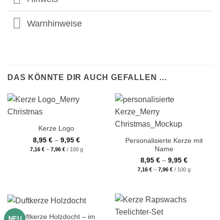
Warnhinweise
DAS KÖNNTE DIR AUCH GEFALLEN …
Kerze Logo
8,95
€
–
9,95
€
Personalisierte Kerze mit
Name
7,16
€
–
7,96
€
/
100
g
8,95
€
–
9,95
€
7,16
€
–
7,96
€
/
100
g
Duftkerze Holzdocht – im
NEU