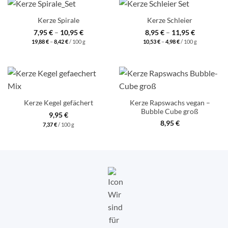
Kerze Spirale
Kerze Schleier
7,95
€
–
10,95
€
8,95
€
–
11,95
€
19,88
€
–
8,42
€
/
100
g
10,53
€
–
4,98
€
/
100
g
Kerze Rapswachs vegan –
Kerze Kegel gefächert
Bubble Cube groß
9,95
€
8,95
€
7,37
€
/
100
g