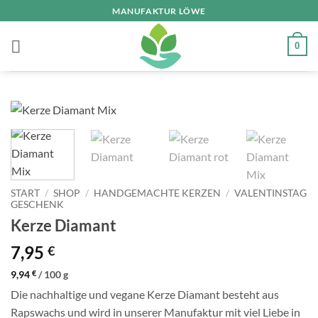
Zum
MANUFAKTUR LÖWE
Inhalt
springen
0
START
/
SHOP
/
HANDGEMACHTE KERZEN
/
VALENTINSTAG
GESCHENK
Kerze Diamant
7,95
€
9,94
€
/
100
g
Die nachhaltige und vegane Kerze Diamant besteht aus
Rapswachs und wird in unserer Manufaktur mit viel Liebe in