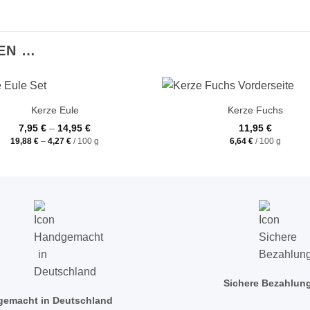
EN …
+
Kerze Eule
Kerze Fuchs
7,95
€
–
14,95
€
11,95
€
19,88
€
–
4,27
€
/
100
g
6,64
€
/
100
g
Sichere Bezahlun
emacht in Deutschland