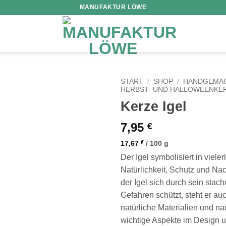
MANUFAKTUR LÖWE
START
/
SHOP
/
HANDGEMAC
HERBST- UND HALLOWEENKE
Kerze Igel
7,95
€
17,67
€
/
100
g
Der Igel symbolisiert in vieler
Natürlichkeit, Schutz und Nac
der Igel sich durch sein stac
Gefahren schützt, steht er auc
natürliche Materialien und na
wichtige Aspekte im Design u