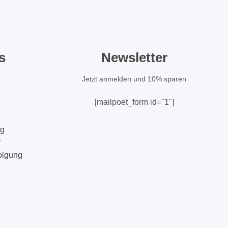
s
Newsletter
Jetzt anmelden und 10% sparen
[mailpoet_form id="1"]
ng
r
olgung