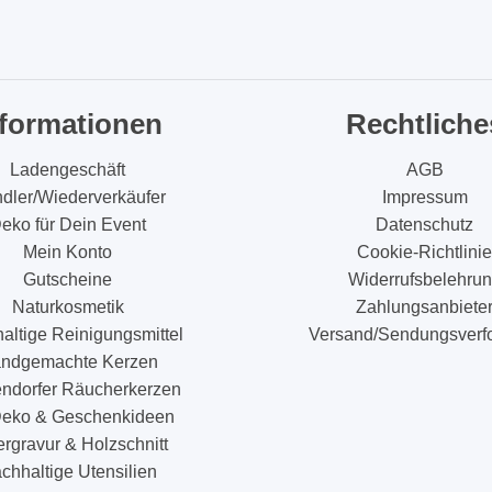
nformationen
Rechtliche
Ladengeschäft
AGB
dler/Wiederverkäufer
Impressum
eko für Dein Event
Datenschutz
Mein Konto
Cookie-Richtlinie
Gutscheine
Widerrufsbelehru
Naturkosmetik
Zahlungsanbiete
altige Reinigungsmittel
Versand/Sendungsverf
ndgemachte Kerzen
endorfer Räucherkerzen
eko & Geschenkideen
rgravur & Holzschnitt
chhaltige Utensilien