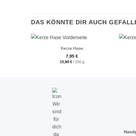
DAS KÖNNTE DIR AUCH GEFALL
+
+
Kerze Hase
7,95
€
15,90
€
/
100
g
Handg