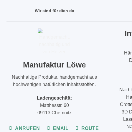
Wir sind für dich da
I
Hän
D
Manufaktur Löwe
Nachhaltige Produkte, handgemacht aus
hochwertigen natürlichen Inhaltsstoffen.
Nachh
Ha
Ladengeschäft:
Crott
Matthesstr. 60
3D D
09113 Chemnitz
Lase
Na
ANRUFEN
EMAIL
ROUTE