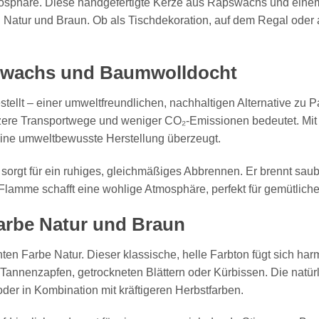
 Atmosphäre. Diese handgefertigte Kerze aus Rapswachs und ein
in Natur und Braun. Ob als Tischdekoration, auf dem Regal oder 
apswachs und Baumwolldocht
llt – einer umweltfreundlichen, nachhaltigen Alternative zu Par
ere Transportwege und weniger CO₂-Emissionen bedeutet. Mit di
eine umweltbewusste Herstellung überzeugt.
 sorgt für ein ruhiges, gleichmäßiges Abbrennen. Er brennt sau
e Flamme schafft eine wohlige Atmosphäre, perfekt für gemütlic
 Farbe Natur und Braun
en Farbe Natur. Dieser klassische, helle Farbton fügt sich har
Tannenzapfen, getrockneten Blättern oder Kürbissen. Die natürl
oder in Kombination mit kräftigeren Herbstfarben.