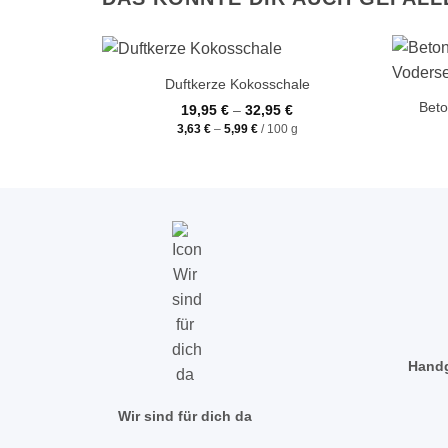
+
+
Duftkerze Kokosschale
Beto
19,95
€
–
32,95
€
3,63
€
–
5,99
€
/
100
g
Handg
Wir sind für dich da