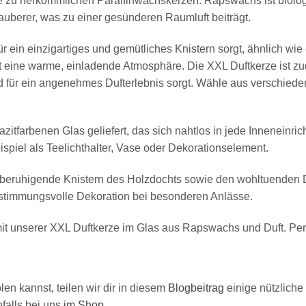
e zu herkömmlichen Paraffinwachskerzen. Rapswachs ist biolog
berer, was zu einer gesünderen Raumluft beiträgt.
ür ein einzigartiges und gemütliches Knistern sorgt, ähnlich wi
 eine warme, einladende Atmosphäre. Die XXL Duftkerze ist z
und für ein angenehmes Dufterlebnis sorgt. Wähle aus verschied
zitfarbenen Glas geliefert, das sich nahtlos in jede Inneneinr
piel als Teelichthalter, Vase oder Dekorationselement.
beruhigende Knistern des Holzdochts sowie den wohltuenden Duft
stimmungsvolle Dekoration bei besonderen Anlässe.
t unserer XXL Duftkerze im Glas aus Rapswachs und Duft. Perf
n kannst, teilen wir dir in diesem
Blogbeitrag
einige nützliche 
falls bei uns
im Shop
.