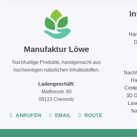
I
Hän
D
Manufaktur Löwe
Nachhaltige Produkte, handgemacht aus
hochwertigen natürlichen Inhaltsstoffen.
Nachh
Ha
Ladengeschäft:
Crott
Matthesstr. 60
3D D
09113 Chemnitz
Lase
Na
ANRUFEN
EMAIL
ROUTE