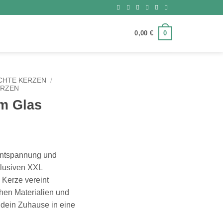
0
0,00
€
HTE KERZEN
/
ERZEN
im Glas
 Entspannung und
klusiven XXL
 Kerze vereint
hen Materialien und
dein Zuhause in eine