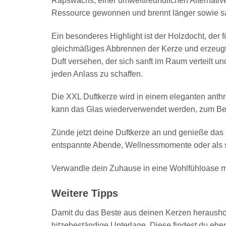
Rapswachs, einer umweltfreundlichen Alternativ
Ressource gewonnen und brennt länger sowie sau
Ein besonderes Highlight ist der Holzdocht, der f
gleichmäßiges Abbrennen der Kerze und erzeugt
Duft versehen, der sich sanft im Raum verteilt 
jeden Anlass zu schaffen.
Die XXL Duftkerze wird in einem eleganten anthra
kann das Glas wiederverwendet werden, zum Beis
Zünde jetzt deine Duftkerze an und genieße das 
entspannte Abende, Wellnessmomente oder als 
Verwandle dein Zuhause in eine Wohlfühloase mi
Weitere Tipps
Damit du das Beste aus deinen Kerzen heraushole
hitzebeständige Unterlage. Diese findest du eben