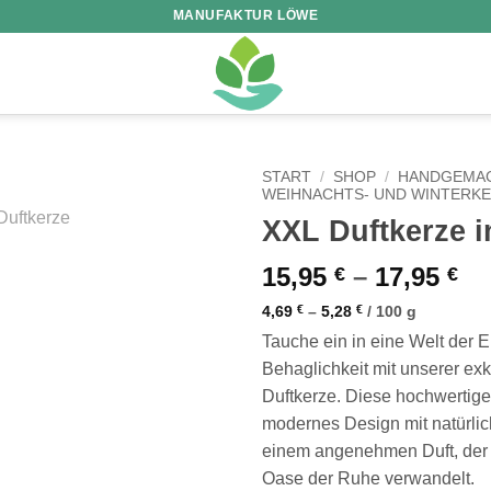
MANUFAKTUR LÖWE
START
/
SHOP
/
HANDGEMAC
WEIHNACHTS- UND WINTERK
XXL Duftkerze 
15,95
–
17,95
€
€
4,69
€
–
5,28
€
/
100
g
Tauche ein in eine Welt der
Behaglichkeit mit unserer ex
Duftkerze. Diese hochwertige
modernes Design mit natürlic
einem angenehmen Duft, der 
Oase der Ruhe verwandelt.