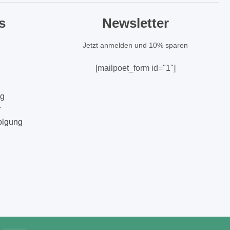
s
Newsletter
Jetzt anmelden und 10% sparen
[mailpoet_form id="1"]
ng
r
olgung