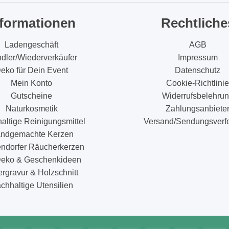
nformationen
Rechtliche
Ladengeschäft
AGB
dler/Wiederverkäufer
Impressum
eko für Dein Event
Datenschutz
Mein Konto
Cookie-Richtlinie
Gutscheine
Widerrufsbelehru
Naturkosmetik
Zahlungsanbiete
altige Reinigungsmittel
Versand/Sendungsverf
ndgemachte Kerzen
endorfer Räucherkerzen
eko & Geschenkideen
rgravur & Holzschnitt
chhaltige Utensilien