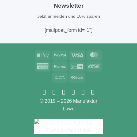
Newsletter
Jetzt anmelden und 10% sparen
[mailpoet_form id="1"]
Apple
PayPal
Visa
MasterCard
Pay
American
Klarna
GiroPay
Sofort
Express
Bank
BitCoin
Transfer
© 2019 – 2026 Manufaktur
Löwe